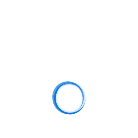
随着互联网技术的不断发展，未来法甲赛事的直播将更加普及与智能
化。球迷们不仅能够享受到更高质量的赛事内容，还能在更互动的环
境中感受到赛事的乐趣。选择可靠的直播源，体验畅快的法甲赛事直
播，将是每一位足球迷的最佳选择。
皇冠网址
2025-09-23 18:23:35
马来西亚用户观看LPL联赛的全攻略与最佳选择
方法
本文将为马来西亚用户提供一份观看LPL联赛的全攻略与
最佳选择方法。LPL（英雄联盟职业联赛）作为中国顶级
的电子竞技联赛，吸引了全球大量玩家和观众的关注，
尤其在亚洲地区，马来西亚的玩家对这一赛事有着浓厚...