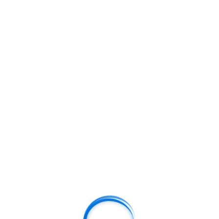
为了确保安全，用户可以通过一些第三方网站或社区来查找最新的镜
像链接，避免访问到不安全的站点。在使用镜像网站时，用户仍然需
要保持警惕，确保自己的个人信息和账户安全。
总结：
解决bet365无法在中国大陆连接的问题，可以从多个技术手段入手。
使用VPN、代理服务器、修改DNS设置和通过镜像网站访问是几种常
见的解决方案。每种方法都有其独特的优势和局限性，用户可以根据
自身的需求和使用习惯选择合适的解决方案。
总体来说，VPN是最常用且可靠的解决方法，虽然需要付费，但能够
提供最为稳定的连接和较强的隐私保护。而代理服务器和修改DNS设
置则适用于一些轻度的连接问题，但在安全性和稳定性方面可能稍显
不足。镜像网站则为用户提供了一个快捷的解决方案，但由于安全性
和链接稳定性的问题，它并不适合长期使用。选择合适的方案，才能
确保用户在享受bet365带来的娱乐体验时，不受地域限制的困扰。