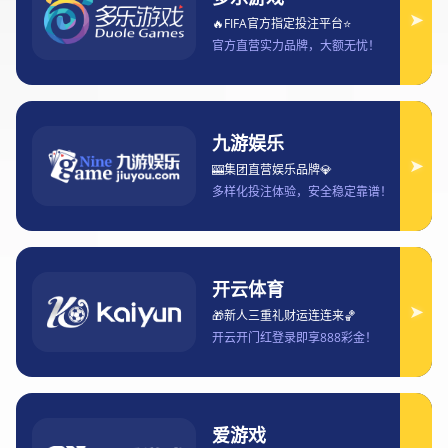
未来电子技术演进中的关键作用与路径选择。随着人工智能、物联网
与边缘计算的快速发展，PA电子相关产业正逐步从传统制造向智能
化、数字化与平台化转型，其技术驱动力与应用场景不断扩展，推动
产业链上下游深度协同。文章从四个维度深入剖析产业发展逻辑与技
术融合趋势，探讨核心技术突破、应用落地模式以及未来创新生态构
建方向，并结合实际发展需求提出前瞻性判断与战略思考，为相关领
域提供参考。
PA电子产业升级路径
在PA电子产业升级路径中，核心驱动力来自传统电子制造向高端智能
制造的转型。企业通过引入自动化生产线、数字化管理系统以及柔性
制造技术，不断提升生产效率与产品精度。同时，产业升级不仅体现
在设备更新，还包括生产组织方式的重构，使得整体制造体系更加灵
活与高效。
与此同时，PA电子产业链的协同升级成为关键。上游材料供应、中游
组件制造与下游应用市场之间的联系日益紧密，通过工业互联网平台
实现数据共享与实时协同，从而降低库存成本并提升响应速度。这种
全链条数字化整合模式，正在重塑电子产业的价值分配结构。
此外，研发体系的创新也是推动产业升级的重要因素。PA电子企业加
大对核心芯片设计、嵌入式系统以及高频电子材料的投入，通过建立
联合实验室与产学研合作机制，加速技术成果转化，从而在全球竞争