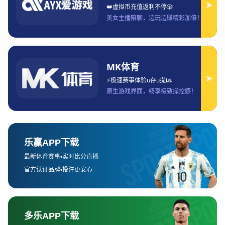
中占据更有利的位置。
智能技术融合应用趋势
在智能技术融合应用趋势方面，人工智能与物联网的深度结合正在改
变PA电子产业的技术基础。通过嵌入式AI芯片与智能传感器的广泛应
用，设备能够实现自主感知、分析与决策，从而显著提升系统智能化
水平与应用价值。
边缘计算技术的引入进一步强化了PA电子产品的实时处理能力。在复
杂工业场景中，数据不再完全依赖云端处理，而是在终端设备侧完成
初步分析，从而降低延迟并提高系统稳定性，为智能制造与智慧城市
应用提供坚实支撑。
同时，通信技术的升级也为智能融合提供了基础保障。随着5G网络的
普及以及未来6G技术的探索，PA电子设备之间的数据交互能力大幅
增强，使得大规模设备协同与远程控制成为现实，推动产业向更高层
次智能化演进。
产业创新生态构建路径
在产业创新生态构建路径方面，PA电子产业正在从单一企业竞争转向
生态协同竞争。通过构建开放平台与产业联盟，不同企业之间实现资
源共享与能力互补，共同推动关键技术突破与市场拓展。
政策支持与资本投入在生态构建中同样发挥重要作用。政府通过产业