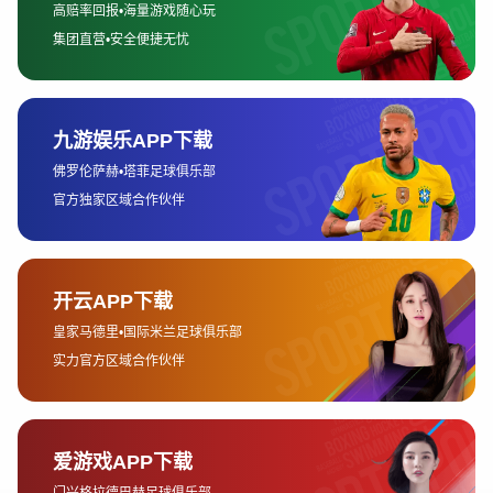
基金与创新补贴引导资源向核心技术领域集中，同时风险投资与产业
资本的进入加速了初创企业的成长与技术迭代，形成良性创新循环。
人才体系建设是生态持续发展的关键保障。PA电子产业通过校企合
作、职业培训以及全球化人才引进策略，不断强化研发与工程团队能
力，为产业创新提供持续动力与智力支持。
未来智能电子展望趋势