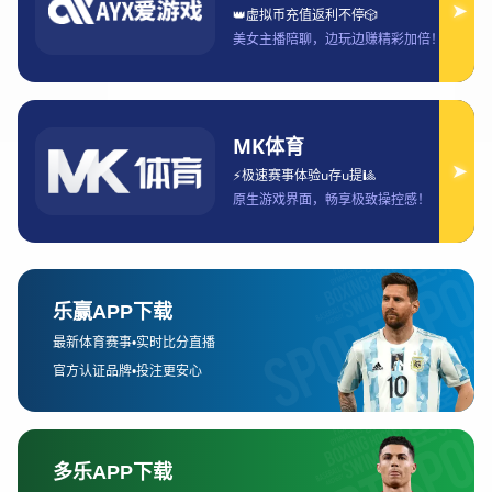
JBO官网积极结合数字化技术，对内容结构、展示方式以及信息传递
效率进行优化，使用户能够更加快速地找到所需信息。同时，通过不
断丰富内容类别，平台能够满足不同用户群体的多样化需求，进一步
增强整体体验感。
皇冠体育
未来，内容创新仍将成为JBO官网发展的重要方向。通过持续关注市
场变化和用户需求，平台将不断完善内容生态，探索更多具有价值的
信息服务方式，为用户带来更加精彩、更具深度的体验，引领数字内
容发展的新趋势。