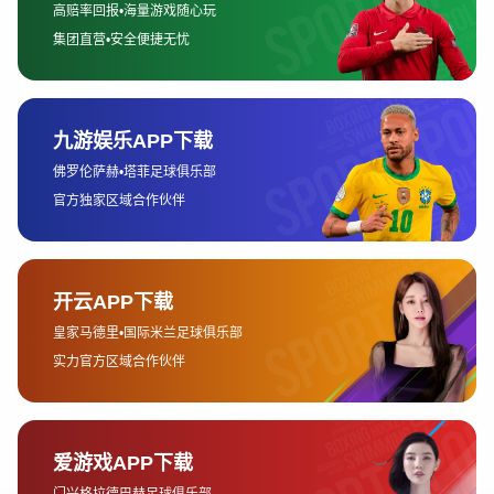
2、智能升级提升用户体验
用户体验是衡量现代平台竞争力的重要标准之一。JBO官网在发展过
程中，将用户需求放在重要位置，通过技术优化和服务升级不断提升
访问体验。从页面设计到功能布局，从信息获取到互动交流，每一个
环节都体现出以用户为中心的发展理念。
随着智能化技术的不断成熟，数字平台正在迎来全新的发展阶段。
JBO官网积极探索智能技术应用，通过更加高效的信息管理方式和更
加便捷的操作体验，让用户能够享受到更加流畅、精准的服务。智能
化不仅提高了平台运行效率，也让用户与平台之间建立更加紧密的联
系。
在用户体验优化方面，JBO官网不断关注细节提升。例如，通过优化
信息分类、增强内容检索能力以及改善页面交互设计，使用户能够更
加轻松地完成信息浏览和内容探索。这些细节上的改进，不仅提升了
平台便利性，也增强了用户对平台的认可度。
未来，随着人工智能、大数据等技术进一步发展，JBO官网将继续探
索更多智能化应用场景。通过不断提升平台服务能力，为用户创造更