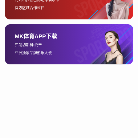
加个性化、高效率的体验环境，推动数字服务进入更加智能化的发展
阶段。
3、洞察趋势推动行业发展
行业发展趋势始终是企业和平台关注的重要方向。JBO官网不仅关注
自身服务能力提升，也积极观察行业变化，通过对市场趋势的分析和
研究，为用户提供更加具有前瞻性的内容。通过及时掌握行业动态，
平台能够帮助用户更好地理解未来发展方向。
在快速变化的市场环境中，准确把握趋势意味着拥有更强的发展能
力。JBO官网通过持续关注技术创新、市场需求以及行业变化，不断
调整自身发展策略。这样的趋势洞察能力，使平台能够更加主动地适
应环境变化，在竞争激烈的数字领域保持持续成长。
行业的发展离不开信息共享与经验交流。JBO官网通过打造更加开
放、多元的信息环境，为用户提供了解行业发展的重要窗口。通过展
示行业案例、分析市场变化以及分享发展理念，平台能够促进更多用
户参与交流，共同探索行业未来的发展方向。
未来，JBO官网将在行业趋势研究方面持续深化，通过不断积累数据
资源和优化分析能力，为用户提供更加全面的发展参考。平台不仅是
信息传播的重要渠道，也将成为推动行业创新和进步的重要力量。
4、未来布局开启发展篇章