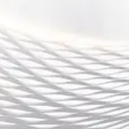
未来布局，JBO官网正在不断完善自身发展体系，为用户提供更加丰
富、高效和具有价值的信息服务。
未来，随着科技不断进步和行业持续变化，JBO官网将继续发挥创新
优势，探索更多可能性。通过持续优化平台能力、深化用户连接以及
把握行业趋势，JBO官网将在未来发展道路上不断创造新的突破，开
启更加精彩的发展新篇章。