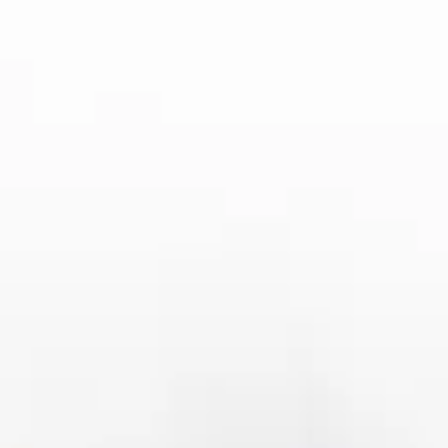
展望未来，随着科技的不断进步和市场的不断扩展，有球体育运动将
在全球范围内继续发展并深化其多重功能。未来的有球运动将更加注
重跨界合作、创新性应用以及社会责任的承担，这将为全球体育产业
带来更广阔的前景和更多的机遇。如何在保持竞技和商业化成功的同
时，处理好社会和文化层面的挑战，将是未来发展的关键所在。
2025-03-21 01:57:53
皇创体育引领中国体育产业创新发展探索新路径
本文旨在探讨皇创体育如何引领中国体育产业的创新发
展，并探索新的发展路径。通过分析四个关键领域，包
括皇创体育在体育赛事运营、数字化转型、品牌建设以
及体育产业跨界合作等方面的创新实践，本文详细阐述
了该企业...