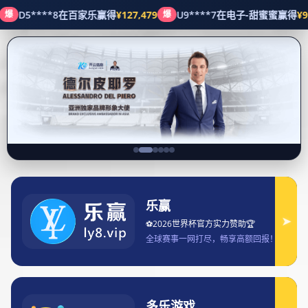
)
项目展示
首页
项目展示
全方位解析有球体育运动发展现状与未来趋势探索
2025-03-21 22:27:19
全方位解析有球体育运动发展现状与未来趋
势探索
随着全球化进程的不断推进和人们生活水平的不断提高，有球体育运
动逐渐成为了全球范围内重要的体育项目之一。足球、篮球、网球等