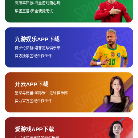
随着有球体育运动在全球范围内的普及，职业化和商业化的趋势也在
不断深化。尤其是足球、篮球等运动，早已从最初的业余赛事发展为
高度职业化的产业。球员的身价不断攀升，俱乐部和联赛的商业运作
日益成熟，转播权的销售和赞助商的介入成为了体育经济的重要组成
部分。
以足球为例，欧洲五大联赛的收入来源已经多元化，包括电视转播、
门票收入、商品销售以及赞助等多个方面。尤其是在商业赞助方面，
各大品牌与俱乐部的合作越来越紧密，赞助商的广告和营销方案已成
为体育赛事不可或缺的一部分。商业化的深度介入不仅推动了运动员
和俱乐部的发展，也让体育产业逐步走向全球化。
此外，职业化进程使得有球运动员的职业生涯更加专业化和高效化。
运动员的身体训练、比赛安排、心理调节等各方面都已经变得越来越
科学化，职业运动员的竞争力在大幅提升。然而，职业化的发展也带
来了一些问题，如过度商业化导致的道德风险、运动员健康问题等，
这需要整个行业进行更加科学和理性的管理。
4、社会文化层面的变迁与影响
有球体育运动在社会文化层面所带来的变迁同样不可忽视。从某种意
义上讲，体育运动已经不仅仅是单纯的竞技项目，而是成为了全球文
化的一部分。足球、篮球等有球体育项目不仅影响着球迷的日常生
活，也在某种程度上塑造了社会文化的认同感。