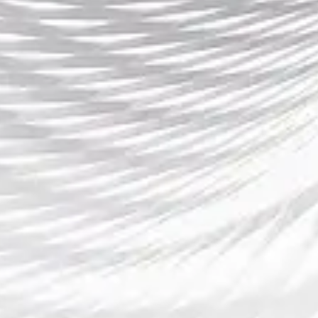
最新资讯
鸿泰国际引领产业升级打造城市
足球越位规则最新动态图详解掌
发展新标杆开启合作共赢新篇章
握判罚标准与关键瞬间变化全面
未来
指南
2026-07-24 18:18:40
2026-07-23 18:18:38