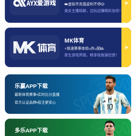
然而，全球化的进程也带来了一些挑战，例如各国之间的竞争更加激
烈，体育资源的分配不均等问题也开始凸显。未来，如何在全球范围
内保持公平竞争、促进不同文化之间的体育交流，仍然是有球体育运
动发展的重要课题。
2、科技与数字化对有球运动的影响
科技和数字化的迅猛发展为有球体育运动带来了深刻的变革。从比赛
分析到运动员训练，科技的应用已经渗透到了有球体育的各个方面。
现代体育科技的代表性成果之一便是运动数据的收集与分析。通过高
精度的传感器和大数据技术，教练员和运动员能够在训练和比赛过程
中实时获取大量数据，进而优化战术布置和提升运动员个人表现。
此外，虚拟现实（VR）和增强现实（AR）技术的应用也为有球运动
带来了新的体验方式。通过VR技术，球迷可以体验身临其境的比赛场
景，甚至进行虚拟的球员训练。AR技术则为观众提供了更加丰富的信
息呈现方式，使得比赛的观看体验更加沉浸和互动。
数字化的直播和社交媒体平台为有球体育运动的传播带来了革命性的
变化。全球观众通过社交平台可以第一时间获取赛况、球员动态及各
类资讯，而网络直播平台的兴起则让球迷能够随时随地观看比赛，不
再受时间和空间的限制。这些技术进步不仅提高了观众的参与感和互
动性，也加快了赛事传播的速度和广度。
3、职业化和商业化趋势的深化